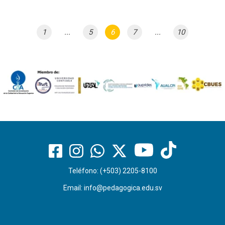
1
...
5
6
7
...
10
Teléfono: (+503) 2205-8100
Email:
info@pedagogica.edu.sv