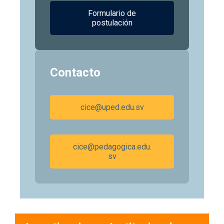
Formulario de
postulación
Contacto
cice@uped.edu.sv
cice@pedagogica.edu.
sv