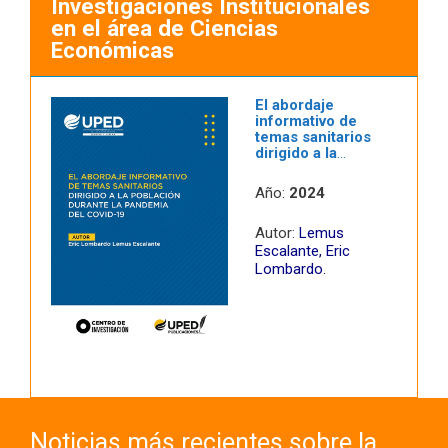
Investigaciones Institucionales
en el área de Ciencias
Económicas
El abordaje
de
informativo de
rios
temas sanitarios
dirigido a la
población
durante la
Año:
2024
l
pandemia del
COVID-19
Autor:
Lemus
c
Escalante, Eric
Lombardo.
Noticias más recientes sobre la