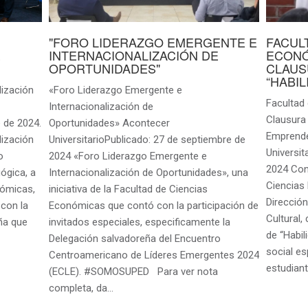
"FORO LIDERAZGO EMERGENTE E
FACUL
E
INTERNACIONALIZACIÓN DE
ECONÓ
OPORTUNIDADES"
CLAUS
“HABI
lización
«Foro Liderazgo Emergente e
Facultad
Internacionalización de
Clausura
 de 2024.
Oportunidades» Acontecer
Emprend
lización
UniversitarioPublicado: 27 de septiembre de
Universit
o
2024 «Foro Liderazgo Emergente e
2024 Con
ógica, a
Internacionalización de Oportunidades», una
Ciencias
nómicas,
iniciativa de la Facultad de Ciencias
Direcció
 con la
Económicas que contó con la participación de
Cultural,
ña que
invitados especiales, especificamente la
de “Habi
Delegación salvadoreña del Encuentro
social e
Centroamericano de Líderes Emergentes 2024
estudiant
(ECLE). #SOMOSUPED Para ver nota
completa, da…