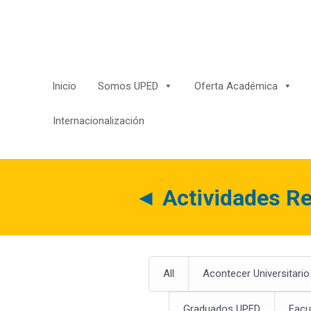
Saltar
al
contenido
Inicio
Somos UPED
Oferta Académica
Internacionalización
◄
Actividades Re
All
Acontecer Universitario
Graduados UPED
Facu