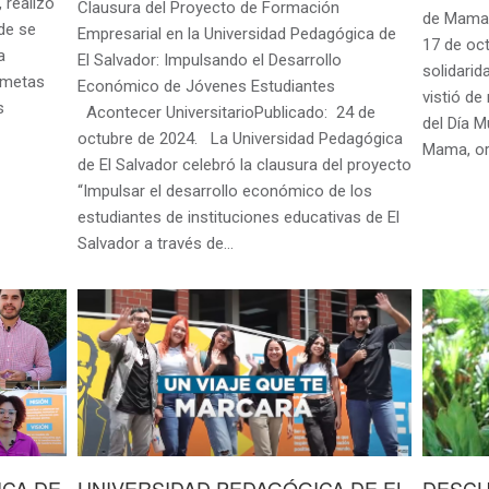
 realizó
Clausura del Proyecto de Formación
de Mama»
de se
Empresarial en la Universidad Pedagógica de
17 de oc
a
El Salvador: Impulsando el Desarrollo
solidarid
s metas
Económico de Jóvenes Estudiantes
vistió d
s
Acontecer UniversitarioPublicado: 24 de
del Día M
octubre de 2024. La Universidad Pedagógica
Mama, or
de El Salvador celebró la clausura del proyecto
“Impulsar el desarrollo económico de los
estudiantes de instituciones educativas de El
Salvador a través de…
ICA DE
UNIVERSIDAD PEDAGÓGICA DE EL
DESCU