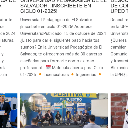
A
SALVADOR. ¡INSCRÍBETE EN
DE CO
CICLO 01-2025!
UPED 
ador te
Universidad Pedagógica de El Salvador.
Descubre
cer
¡Inscríbete en ciclo 01-2025! Acontecer
en la UP
 de 2024
UniversitarioPublicado: 15 de octubre de 2024
Universit
iaturas,
¿Listo para dar el siguiente paso hacia tus
¿Quieres
y
sueños? En la Universidad Pedagógica de El
cambien 
 y
Salvador, te ofrecemos más de 30 carreras
Comunica
 y
diseñadas para formarte como exitoso
y transm
s la
profesional.
Matrícula abierta para Ciclo
Alexandr
cula
01-2025.
Licenciaturas
Ingenierías
…
la UPED, 