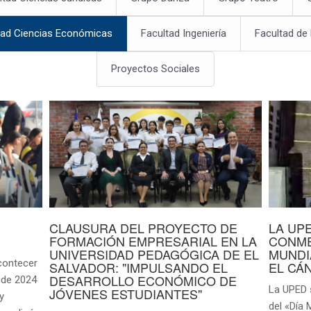
tad Ciencias Económicas
Facultad Ingeniería
Facultad de
Proyectos Sociales
CLAUSURA DEL PROYECTO DE
LA UP
FORMACIÓN EMPRESARIAL EN LA
CONME
UNIVERSIDAD PEDAGÓGICA DE EL
MUNDI
contecer
SALVADOR: "IMPULSANDO EL
EL CÁ
DESARROLLO ECONÓMICO DE
 de 2024
La UPED 
JÓVENES ESTUDIANTES"
y
del «Día 