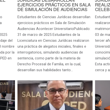
EJERCICIOS PRÁCTICOS EN SALA
REALI
DE SIMULACIÓN DE AUDIENCIAS
CELEB
vo
Estudiantes de Ciencias Jurídicas desarrollan
Estudiant
a
ejercicios prácticos en Sala de Simulación
realizaro
Audiencias Acontecer UniversitarioPublicado:
matrimon
 2025
31 de marzo de 2025 Estudiantes de la
03 de ma
daje del
Licenciatura en Ciencias Jurídicas realizaron
tercer añ
el nombre
una práctica de alegatos iniciales, finales e
Universid
ada por la
interrogatorios, simulando audiencias de
conocimi
 UPED en
sentencia, como parte de la materia de
simulaci
Derecho Procesal de Familia, en la cual,
Esta acti
desarrollan sus habilidades tanto…
cerca y a