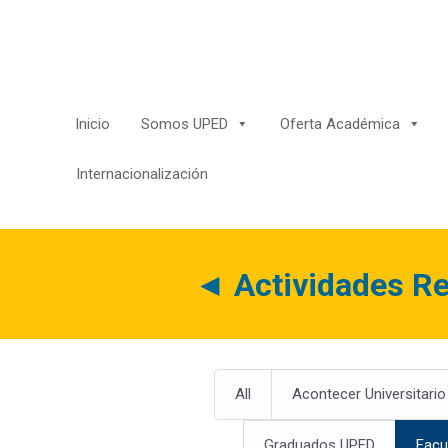
Saltar
al
contenido
Inicio
Somos UPED
Oferta Académica
Internacionalización
◄
Actividades Re
All
Acontecer Universitario
Graduados UPED
Facu