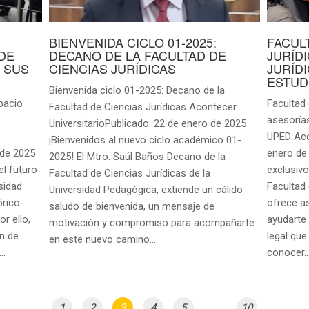
BIENVENIDA CICLO 01-2025:
FACUL
DE
DECANO DE LA FACULTAD DE
JURÍD
 SUS
CIENCIAS JURÍDICAS
JURÍD
ESTUD
Bienvenida ciclo 01-2025: Decano de la
pacio
Facultad 
Facultad de Ciencias Jurídicas Acontecer
asesorías
UniversitarioPublicado: 22 de enero de 2025
UPED Aco
¡Bienvenidos al nuevo ciclo académico 01-
 de 2025
enero de
2025! El Mtro. Saúl Baños Decano de la
el futuro
exclusivo
Facultad de Ciencias Jurídicas de la
sidad
Facultad 
Universidad Pedagógica, extiende un cálido
órico-
ofrece as
saludo de bienvenida, un mensaje de
r ello,
ayudarte 
motivación y compromiso para acompañarte
n de
legal qu
en este nuevo camino…
e…
conocer
1
2
3
4
5
...
10