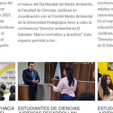
rco del
conferen
el marco del Día Mundial del Medio Ambiente,
cer
adultas 
la Facultad de Ciencias Jurídicas en
e 2025.
Universi
coordinación con el Comité Medio Ambiental
ado
En el ma
de la Universidad Pedagógica, llevó a cabo la
Jurídicas
educación
conferencia “Derecho ambiental en El
 el
Jurídicas
Salvador: Marco normativo y desafíos”. Este
ca
“Derecho
espacio permitió a los…
mpeño
en El Sal
…
“HACIA
ESTUDIANTES DE CIENCIAS
ESTUD
EL
JURÍDICAS DESARROLLAN
JURÍD