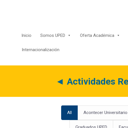
Saltar
al
contenido
Inicio
Somos UPED
Oferta Académica
Internacionalización
◄
Actividades Re
All
Acontecer Universitario
Graduados UPED
Facu