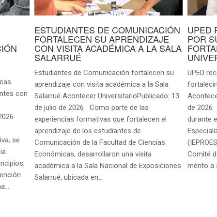
ESTUDIANTES DE COMUNICACIÓN
UPED 
FORTALECEN SU APRENDIZAJE
POR S
CIÓN
CON VISITA ACADÉMICA A LA SALA
FORTA
SALARRUÉ
UNIVE
Estudiantes de Comunicación fortalecen su
UPED rec
icas
aprendizaje con visita académica a la Sala
fortaleci
antes con
Salarrué Acontecer UniversitarioPublicado: 13
Acontecer
de julio de 2026 Como parte de las
de 2026 
e 2026
experiencias formativas que fortalecen el
durante e
aprendizaje de los estudiantes de
Especiali
iva, se
Comunicación de la Facultad de Ciencias
(IEPROES
ia
Económicas, desarrollaron una visita
Comité d
incipios,
académica a la Sala Nacional de Exposiciones
mérito a
tención
Salarrué, ubicada en…
na…