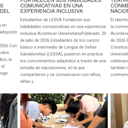
OS
COMUNICATIVAS EN UNA
CONME
 DEL
EXPERIENCIA INCLUSIVA
NACIO
Estudiantes de LESSA fortalecen sus
El talent
a en
habilidades comunicativas en una experiencia
la conme
 adopción
inclusiva Acontecer UniversitarioPublicado: 20
Acontecer
de julio de 2026 Estudiantes de los cursos
de 2026 
e 2026 Con
básico e intermedio de Lengua de Señas
Construc
 sobre
Salvadoreñas (LESSA), pusieron en práctica
Universid
ico, la
los conocimientos adquiridos a través de una
celebraci
 el
jornada de exposiciones, en la que
también c
yuge:
compartieron y se comunicaron con niños,
conmemo
niñas y…