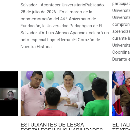
participa
Salvador Acontecer UniversitarioPublicado:
Universi
28 de julio de 2026 En el marco de la
Universit
conmemoración del 44.º Aniversario de
compromis
Fundación, la Universidad Pedagógica de El
aprendiz
Salvador «Dr. Luis Alonso Aparicio» celebró un
durante 
acto especial bajo el lema «El Corazón de
Universit
Nuestra Historia:…
Coordina
Durante e
ESTUDIANTES DE LESSA
EL TA
FORTALECEN SUS HABILIDADES
TEATR