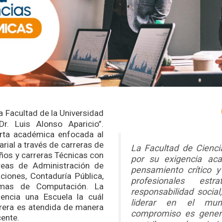
 Facultad de la Universidad
r. Luis Alonso Aparicio”.
rta académica enfocada al
rial a través de carreras de
La Facultad de Cienci
años y carreras Técnicas con
por su exigencia ac
reas de Administración de
pensamiento crítico
iones, Contaduría Pública,
profesionales est
emas de Computación. La
responsabilidad socia
encia una Escuela la cuál
liderar en el mun
rrera es atendida de manera
compromiso es gener
cente.