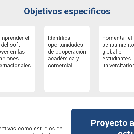
Objetivos específicos
mprender el
Identificar
Fomentar el
l del soft
oportunidades
pensamient
wer en las
de cooperación
global en
laciones
académica y
estudiantes
ternacionales
comercial.
universitario
Proyecto 
 activas como estudios de
est