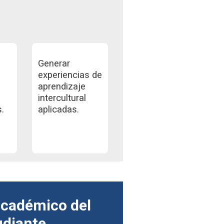
Generar
o
experiencias de
aprendizaje
intercultural
s.
aplicadas.
académico del
udiante