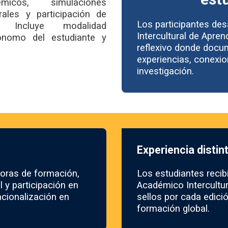
icos, simulaciones
turales y participación de
Los participantes desa
s. Incluye modalidad
Intercultural de Apren
tónomo del estudiante y
reflexivo donde docu
experiencias, conexio
investigación.
Experiencia distin
horas de formación,
Los estudiantes recib
l y participación en
Académico Intercultu
acionalización en
sellos por cada edici
formación global.