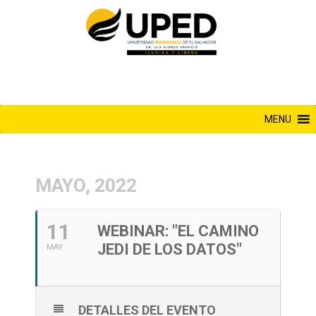
Saltar
al
contenido
MENU
MAYO, 2022
11
WEBINAR: "EL CAMINO
JEDI DE LOS DATOS"
MAY
DETALLES DEL EVENTO