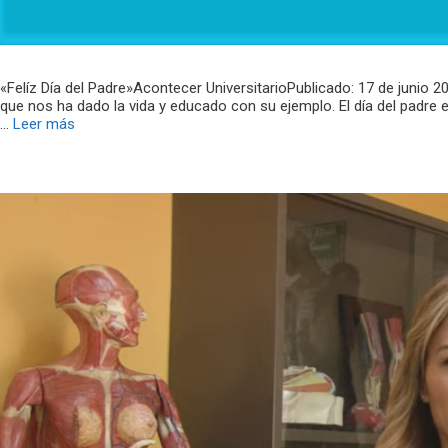
«Felíz Día del Padre»Acontecer UniversitarioPublicado: 17 de junio 
que nos ha dado la vida y educado con su ejemplo. El día del padre 
…
Leer más