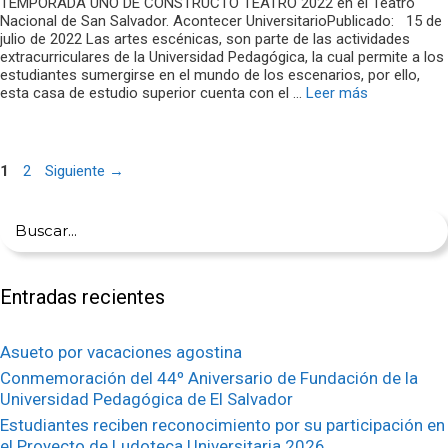
TEMPORADA UNO DE CONSTRUCTO TEATRO 2022 en el Teatro
Nacional de San Salvador. Acontecer UniversitarioPublicado: 15 de
julio de 2022 Las artes escénicas, son parte de las actividades
extracurriculares de la Universidad Pedagógica, la cual permite a los
estudiantes sumergirse en el mundo de los escenarios, por ello,
esta casa de estudio superior cuenta con el …
Leer más
Navegación
Página
Página
1
2
Siguiente
→
de
entradas
Buscar:
Entradas recientes
Asueto por vacaciones agostina
Conmemoración del 44º Aniversario de Fundación de la
Universidad Pedagógica de El Salvador
Estudiantes reciben reconocimiento por su participación en
el Proyecto de Ludoteca Universitaria 2026