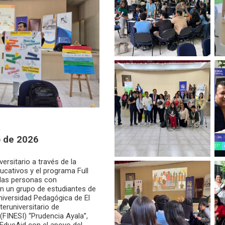
o de 2026
ersitario a través de la
ucativos y el programa Full
a las personas con
on un grupo de estudiantes de
niversidad Pedagógica de El
teruniversitario de
 (FINESI) “Prudencia Ayala”,
 EducAid con el apoyo del