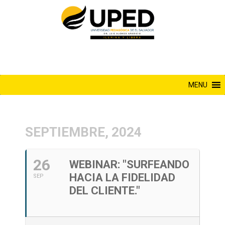
Saltar
al
contenido
MENU
SEPTIEMBRE, 2024
26
WEBINAR: "SURFEANDO
HACIA LA FIDELIDAD
SEP
DEL CLIENTE."