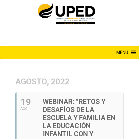
Saltar
al
contenido
MENU
AGOSTO, 2022
19
WEBINAR: “RETOS Y
DESAFÍOS DE LA
AGO
ESCUELA Y FAMILIA EN
LA EDUCACIÓN
INFANTIL CON Y