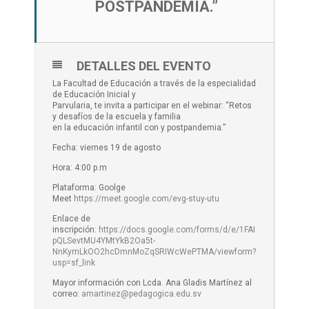
POSTPANDEMIA.”
DETALLES DEL EVENTO
La Facultad de Educación a través de la especialidad
de Educación Inicial y
Parvularia, te invita a participar en el webinar: “Retos
y desafíos de la escuela y familia
en la educación infantil con y postpandemia.”
Fecha: viernes 19 de agosto
Hora: 4:00 p.m
Plataforma: Goolge
Meet
https://meet.google.com/evg-stuy-utu
Enlace de
inscripción:
https://docs.google.com/forms/d/e/1FAI
pQLSevtMU4YMtYkB2Oa5t-
NnKymLkOO2hcDmnMoZqSRIWcWePTMA/viewform?
usp=sf_link
Mayor información con Lcda. Ana Gladis Martínez al
correo:
amartinez@pedagogica.edu.sv