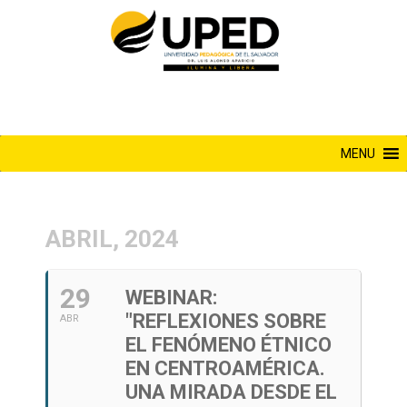
Saltar
al
contenido
MENU
ABRIL, 2024
29
WEBINAR:
"REFLEXIONES SOBRE
ABR
EL FENÓMENO ÉTNICO
EN CENTROAMÉRICA.
UNA MIRADA DESDE EL