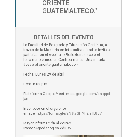
ORIENTE
GUATEMALTECO."
DETALLES DEL EVENTO
La Facultad de Posgrado y Educación Continua, a
través de la Maestría en Interculturalidad te invita a
participar en el webinar: «Reflexiones sobre el
fenómeno étnico en Centroamérica. Una mirada
desde el oriente guatemalteco.»
Fecha: Lunes 29 de abril
Hora: 6:00 p.m.
Plataforma Google Meet:
meet.google.com/jra-qqsi-
jxn
Inscríbete en el siguiente
enlace:
https://forms.gle/aN3tsSFfVh2hHL8Z7
Mayor información al correo
rramos@pedagogica.edu.sv