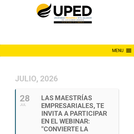
Saltar
al
contenido
MENU
JULIO, 2026
28
LAS MAESTRÍAS
EMPRESARIALES, TE
JUL
INVITA A PARTICIPAR
EN EL WEBINAR:
"CONVIERTE LA