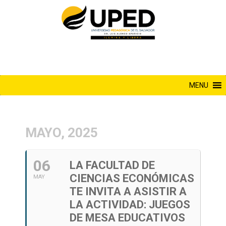
Saltar
al
contenido
MENU
MAYO, 2025
06
LA FACULTAD DE
CIENCIAS ECONÓMICAS
MAY
TE INVITA A ASISTIR A
LA ACTIVIDAD: JUEGOS
DE MESA EDUCATIVOS