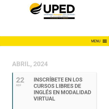
Saltar
al
contenido
MENU
ABRIL, 2024
22
INSCRÍBETE EN LOS
CURSOS LIBRES DE
ABR
INGLÉS EN MODALIDAD
VIRTUAL