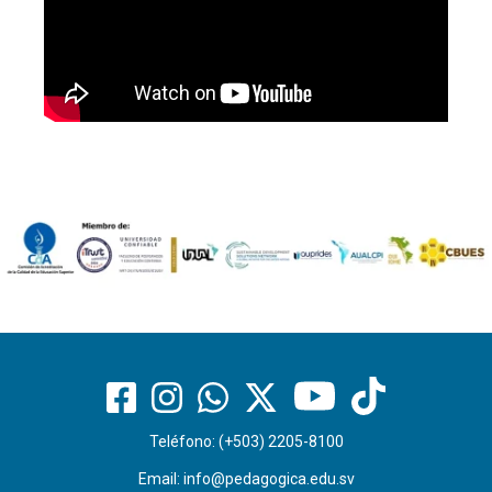
Teléfono: (+503) 2205-8100
Email:
info@pedagogica.edu.sv