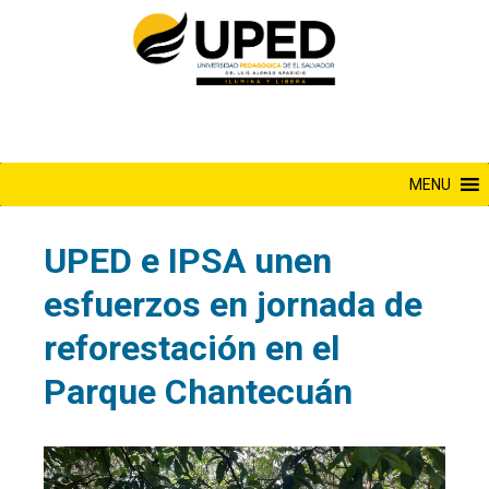
Saltar
al
contenido
MENU
UPED e IPSA unen
esfuerzos en jornada de
reforestación en el
Parque Chantecuán