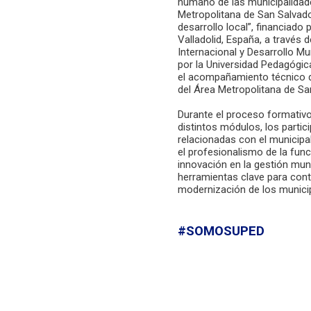
humano de las municipalidad
Metropolitana de San Salvado
desarrollo local”, financiado
Valladolid, España, a través 
Internacional y Desarrollo Mu
por la Universidad Pedagógic
el acompañamiento técnico de
del Área Metropolitana de S
Durante el proceso formativo
distintos módulos, los parti
relacionadas con el municipa
el profesionalismo de la func
innovación en la gestión muni
herramientas clave para contr
modernización de los munici
#SOMOSUPED