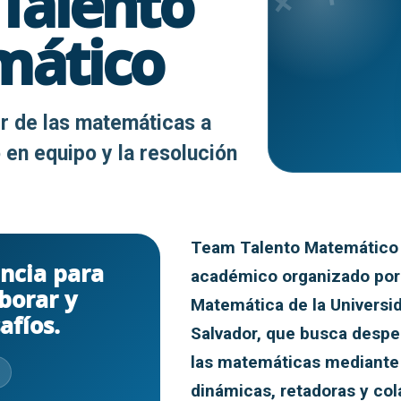
Talento
mático
r de las matemáticas a
o en equipo y la resolución
Team Talento Matemático
ncia para
académico organizado por 
borar y
Matemática de la Universi
afíos.
Salvador, que busca desper
las matemáticas mediante
dinámicas, retadoras y col