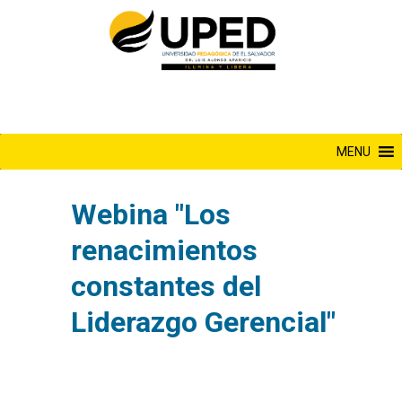
Saltar
al
contenido
MENU
Webina "Los
renacimientos
constantes del
Liderazgo Gerencial"