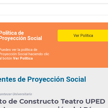
Política de
Ver Política
Proyección Social
Puedes ver la política de
Proyección Social haciendo clic
al botón
Ver Política
entes de Proyección Social
ontecer Universitario
nto de Constructo Teatro UPED