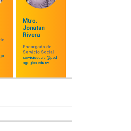
Mtro.
Jonatan
Rivera
de
Encargado de
Servicio Social
go
serviciosocial@ped
agogica.edu.sv