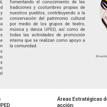
l,
fomentando el conocimiento de las
d
tradiciones y costumbres propias de
 y
nuestros pueblos, contribuyendo a la
jo
conservación del patrimonio cultural
la
por medio de los grupos de teatro,
lo
música y danza UPED, así como de
os
todas las actividades de promoción
e
interna que se realizan como apoyo a
en
la comunidad.
as
do
Direct
s
to
el
e
Áreas Estratégicas d
 UPED
acción: