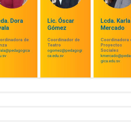
cda. Dora
Lic. Óscar
Lcda. Karla
yala
Gómez
Mercado
ordinadora de
Coordinador de
Coordinadora 
nza
Teatro
Proyectos
Sociales
yala@pedagogica
ogomez@pedagogi
u.sv
ca.edu.sv
kmercado@peda
gica.edu.sv