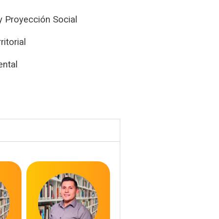
y Proyección Social
itorial
ental