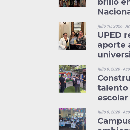
brilló 
Naciona
julio 10, 2026
· Ac
UPED re
aporte 
universi
julio 9, 2026
· Aco
Constru
talento 
escolar
julio 9, 2026
· Aco
Campus