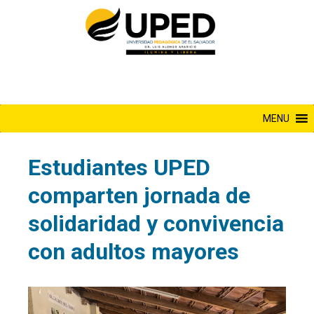
Saltar
al
contenido
MENU
Estudiantes UPED
comparten jornada de
solidaridad y convivencia
con adultos mayores