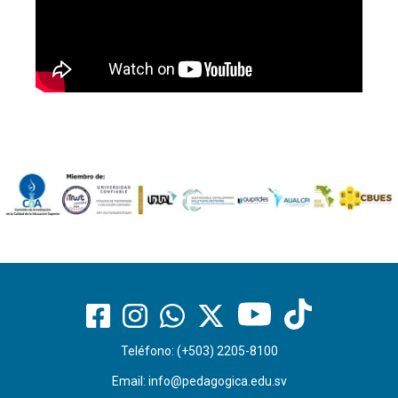
Teléfono: (+503) 2205-8100
Email:
info@pedagogica.edu.sv