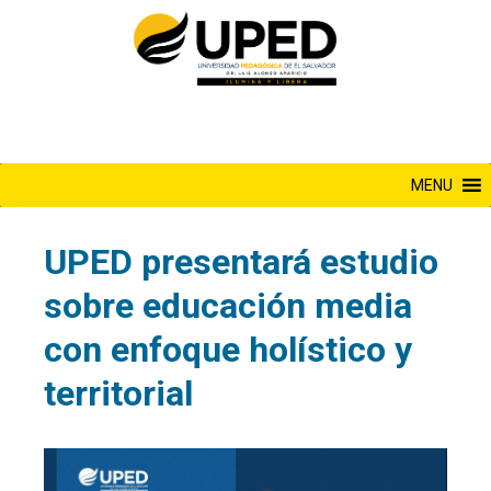
Saltar
al
contenido
MENU
UPED presentará estudio
sobre educación media
con enfoque holístico y
territorial