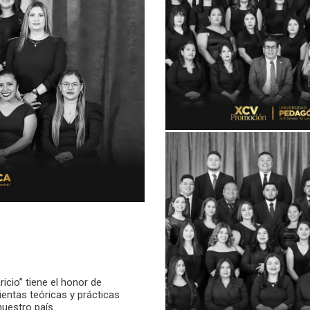
icio” tiene el honor de
entas teóricas y prácticas
nuestro país.