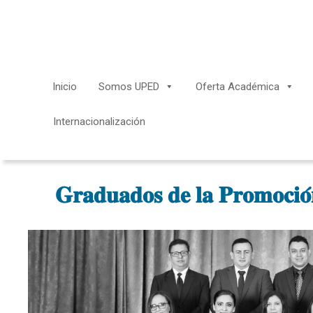
Saltar
al
contenido
Inicio
Somos UPED
Oferta Académica
Internacionalización
𝐆𝐫𝐚𝐝𝐮𝐚𝐝𝐨𝐬 𝐝𝐞 𝐥𝐚 𝐏𝐫𝐨𝐦