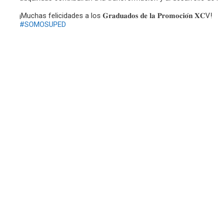
¡Muchas felicidades a los 𝐆𝐫𝐚𝐝𝐮𝐚𝐝𝐨𝐬 𝐝𝐞 𝐥𝐚 𝐏𝐫𝐨𝐦𝐨𝐜𝐢𝐨́𝐧 𝐗𝐂V!
#SOMOSUPED