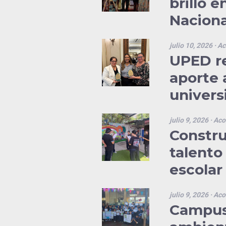
brilló 
Naciona
julio 10, 2026
· Ac
UPED re
aporte 
universi
julio 9, 2026
· Aco
Constru
talento 
escolar
julio 9, 2026
· Aco
Campus