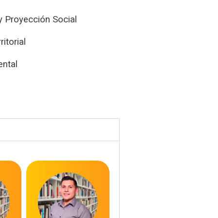
y Proyección Social
itorial
ental