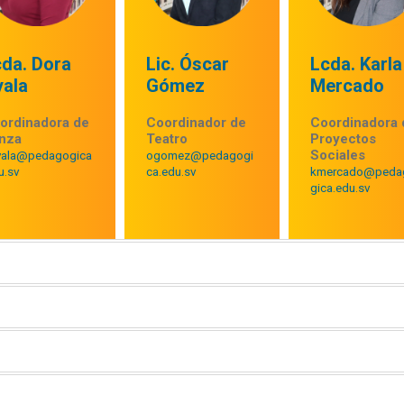
cda. Dora
Lic. Óscar
Lcda. Karla
yala
Gómez
Mercado
ordinadora de
Coordinador de
Coordinadora 
nza
Teatro
Proyectos
Sociales
yala@pedagogica
ogomez@pedagogi
u.sv
ca.edu.sv
kmercado@peda
gica.edu.sv