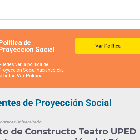
Política de
Ver Política
Proyección Social
Puedes ver la política de
Proyección Social haciendo clic
al botón
Ver Política
entes de Proyección Social
ontecer Universitario
nto de Constructo Teatro UPED