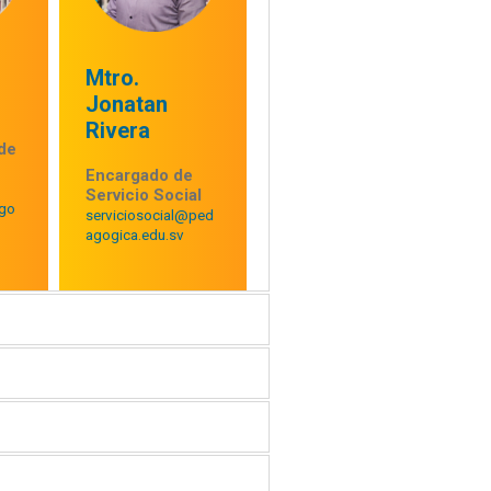
Mtro.
Jonatan
Rivera
de
Encargado de
Servicio Social
go
serviciosocial@ped
agogica.edu.sv