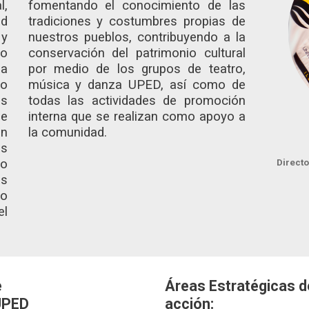
l,
fomentando el conocimiento de las
d
tradiciones y costumbres propias de
 y
nuestros pueblos, contribuyendo a la
jo
conservación del patrimonio cultural
la
por medio de los grupos de teatro,
lo
música y danza UPED, así como de
os
todas las actividades de promoción
e
interna que se realizan como apoyo a
en
la comunidad.
as
do
Direct
s
to
el
e
Áreas Estratégicas d
 UPED
acción: