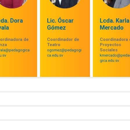
cda. Dora
Lic. Óscar
Lcda. Karla
yala
Gómez
Mercado
ordinadora de
Coordinador de
Coordinadora 
nza
Teatro
Proyectos
Sociales
yala@pedagogica
ogomez@pedagogi
u.sv
ca.edu.sv
kmercado@peda
gica.edu.sv