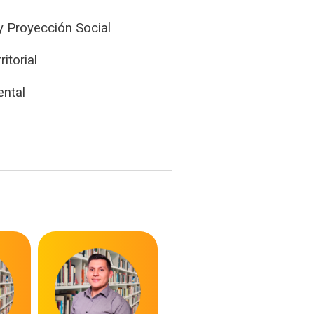
y Proyección Social
itorial
ental