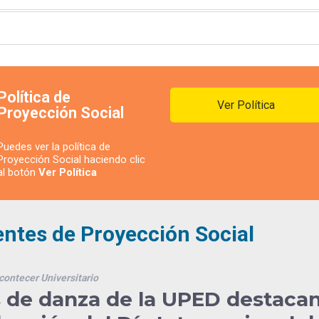
Política de
Ver Política
Proyección Social
Puedes ver la política de
Proyección Social haciendo clic
al botón
Ver Política
entes de Proyección Social
contecer Universitario
 de danza de la UPED destaca