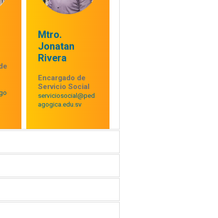
Mtro.
Jonatan
Rivera
de
Encargado de
Servicio Social
go
serviciosocial@ped
agogica.edu.sv