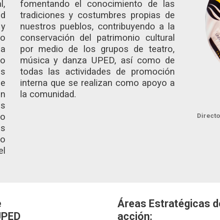
l,
fomentando el conocimiento de las
d
tradiciones y costumbres propias de
 y
nuestros pueblos, contribuyendo a la
jo
conservación del patrimonio cultural
la
por medio de los grupos de teatro,
lo
música y danza UPED, así como de
os
todas las actividades de promoción
e
interna que se realizan como apoyo a
en
la comunidad.
as
do
Direct
s
to
el
e
Áreas Estratégicas d
 UPED
acción: