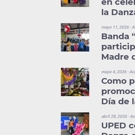
en cele
la Danz
mayo 11, 2026
· A
Banda 
partici
Madre d
mayo 4, 2026
· Ac
Como pa
promoci
Día de 
abril 28, 2026
· Ac
UPED ce