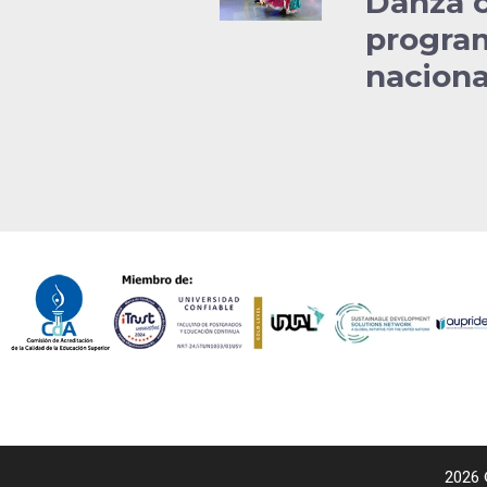
Danza c
program
naciona
2026 