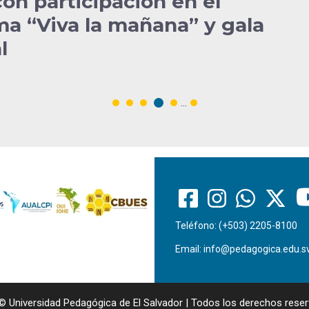
on participación en el
a “Viva la mañana” y gala
l
...
Teléfono: (+503) 2205-8100
Email:
info@pedagogica.edu.s
© Universidad Pedagógica de El Salvador | Todos los derechos rese